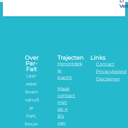
LT
Ven
Over
Trajecten
Links
Par-
Herontdek
Contact
Fait
je
Privacybeleid
Leer
kracht
Disclaimer
weer
Maak
leven
contact
vanuit
met
je
de 4
hart,
B’s
van
bouw