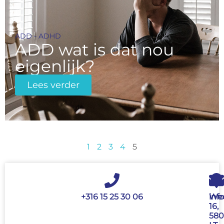
ADD - ADHD
ADD wat is dat nou
eigenlijk?
Lees verder
1
2
3
4
5
+316 15 25 30 06
inf
Wed
16,
580