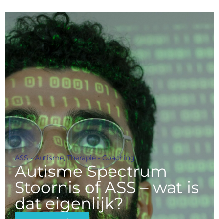
ASS - Autisme
,
Therapie - Coaching
Autisme Spectrum
Stoornis of ASS – wat is
dat eigenlijk?