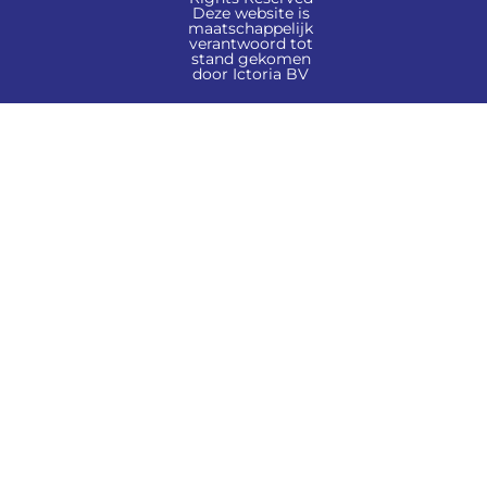
Deze website is
maatschappelijk
verantwoord tot
stand gekomen
door Ictoria BV