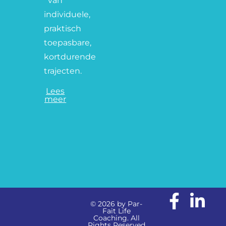
van
individuele,
praktisch
toepasbare,
kortdurende
trajecten.
Lees
meer
© 2026 by Par-
Fait Life
Coaching. All
Rights Reserved