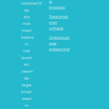
je
veerkracht
emoties
op,
Toekomst
sta
met
met
vrijheid
meer
balans
Onbewust
was
in
onbemind
het
leven
én
neem
de
regie
ervan
weer
in