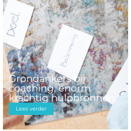
Therapie - Coaching
Grondankers bij
coaching, enorm
krachtig hulpbronnen.
Lees verder