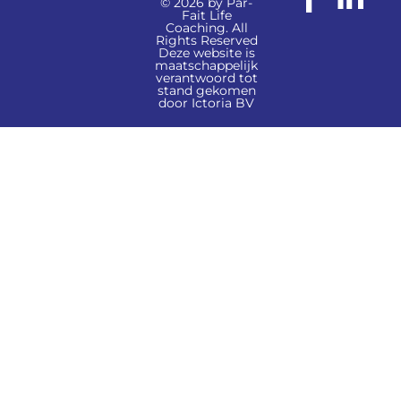
© 2026 by Par-
Fait Life
Coaching. All
Rights Reserved
Deze website is
maatschappelijk
verantwoord tot
stand gekomen
door Ictoria BV