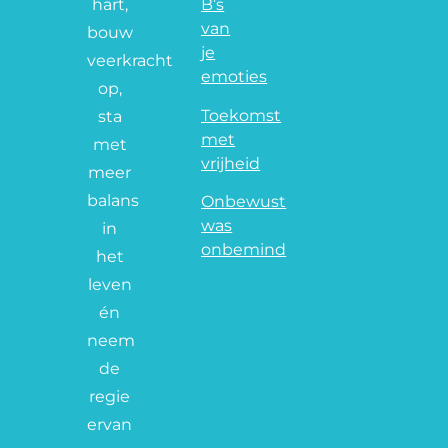
hart,
B’s
van
bouw
je
veerkracht
emoties
op,
Toekomst
sta
met
met
vrijheid
meer
balans
Onbewust
was
in
onbemind
het
leven
én
neem
de
regie
ervan