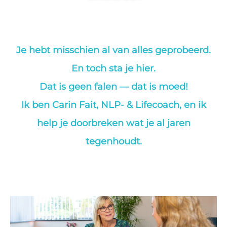
Na een
scheiding, verlies
of een periode
Je hebt misschien al van alles geprobeerd.
van jezelf
En toch sta je hier.
verliezen: je bent
Dat is geen falen — dat is moed!
klaar om
opnieuw te
Ik ben Carin Fait, NLP- & Lifecoach, en ik
beginnen
help je doorbreken wat je al jaren
tegenhoudt.