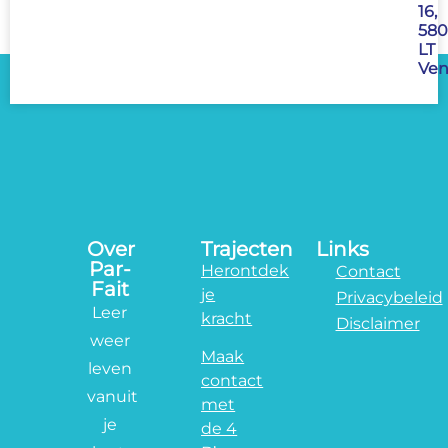
16,
580
LT
Ven
Over
Trajecten
Links
Par-
Herontdek
Contact
Fait
je
Privacybeleid
Leer
kracht
Disclaimer
weer
Maak
leven
contact
vanuit
met
je
de 4