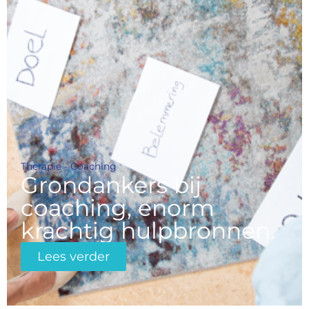
Therapie - Coaching
Grondankers bij
coaching, enorm
krachtig hulpbronnen.
Lees verder