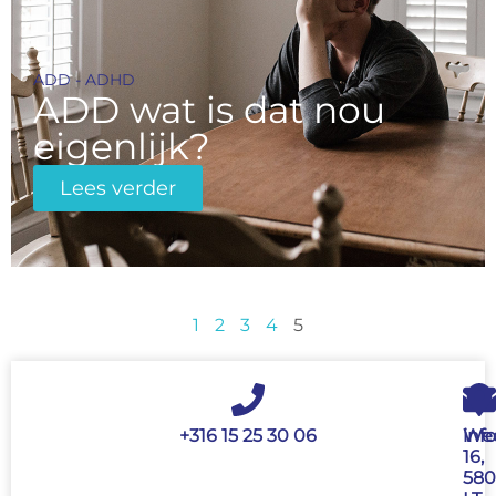
ADD - ADHD
ADD wat is dat nou
eigenlijk?
Lees verder
1
2
3
4
5
+316 15 25 30 06
inf
Wed
16,
580