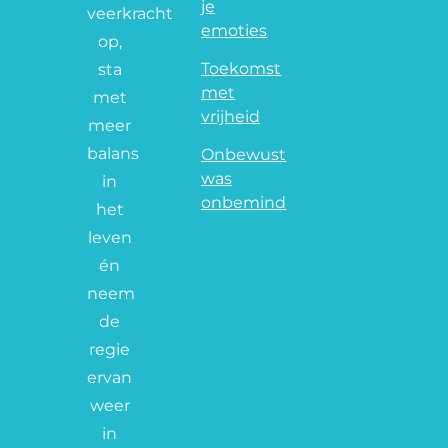
je
veerkracht
emoties
op,
Toekomst
sta
met
met
vrijheid
meer
balans
Onbewust
was
in
onbemind
het
leven
én
neem
de
regie
ervan
weer
in