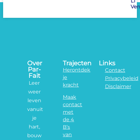
LT
Ven
Over
Trajecten
Links
Par-
Herontdek
Contact
Fait
je
Privacybeleid
Leer
kracht
Disclaimer
weer
Maak
leven
contact
vanuit
met
je
de 4
hart,
B’s
van
bouw