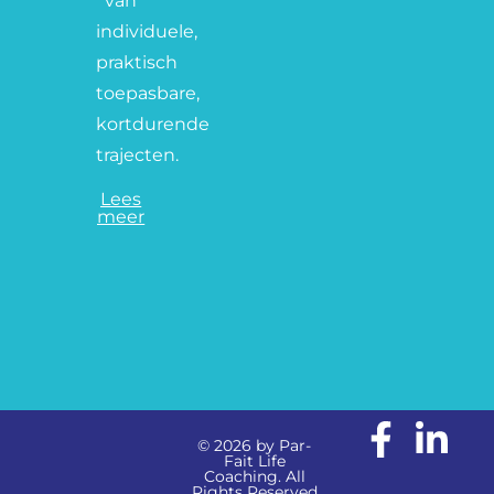
van
individuele,
praktisch
toepasbare,
kortdurende
trajecten.
Lees
meer
© 2026 by Par-
Fait Life
Coaching. All
Rights Reserved