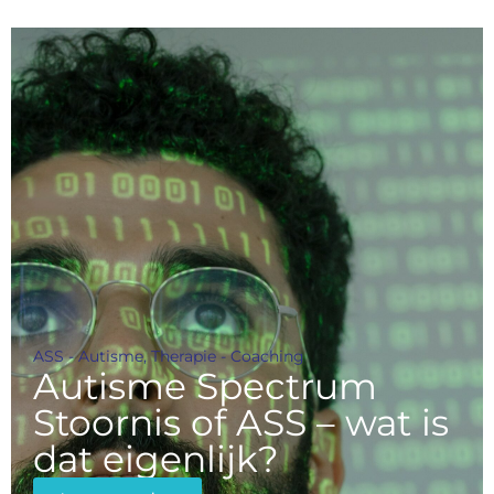
ASS - Autisme
,
Therapie - Coaching
Autisme Spectrum
Stoornis of ASS – wat is
dat eigenlijk?