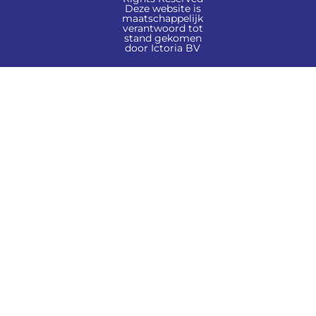
Deze website is
maatschappelijk
verantwoord tot
stand gekomen
door Ictoria BV