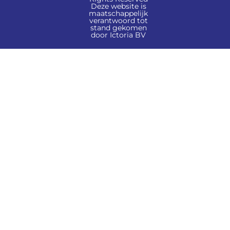
Deze website is
maatschappelijk
verantwoord tot
stand gekomen
door Ictoria BV