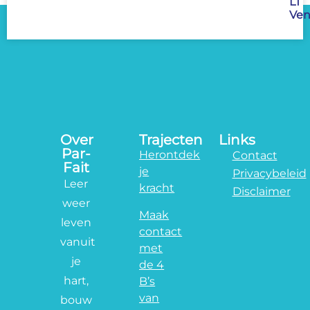
LT
Ven
Over
Trajecten
Links
Par-
Herontdek
Contact
Fait
je
Privacybeleid
Leer
kracht
Disclaimer
weer
Maak
leven
contact
vanuit
met
je
de 4
hart,
B’s
van
bouw