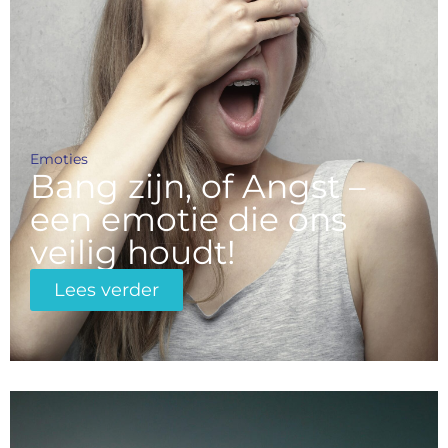
Emoties
Bang zijn, of Angst –
een emotie die ons
veilig houdt!
Lees verder