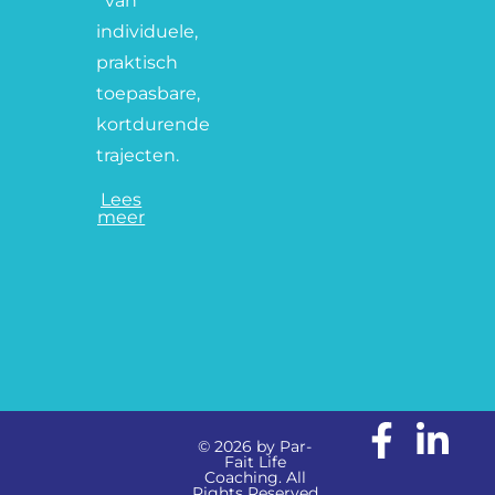
van
individuele,
praktisch
toepasbare,
kortdurende
trajecten.
Lees
meer
© 2026 by Par-
Fait Life
Coaching. All
Rights Reserved