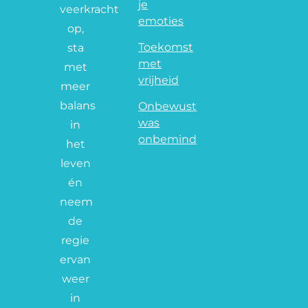
je
veerkracht
emoties
op,
Toekomst
sta
met
met
vrijheid
meer
balans
Onbewust
was
in
onbemind
het
leven
én
neem
de
regie
ervan
weer
in