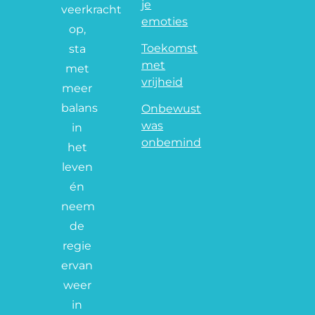
je
veerkracht
emoties
op,
Toekomst
sta
met
met
vrijheid
meer
balans
Onbewust
was
in
onbemind
het
leven
én
neem
de
regie
ervan
weer
in