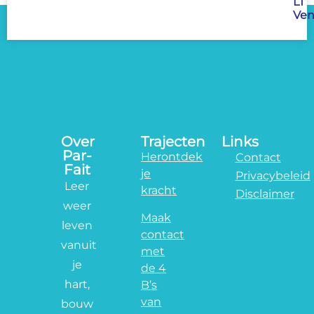
LT
Ven
Over
Trajecten
Links
Par-
Herontdek
Contact
Fait
je
Privacybeleid
Leer
kracht
Disclaimer
weer
Maak
leven
contact
vanuit
met
je
de 4
hart,
B’s
van
bouw