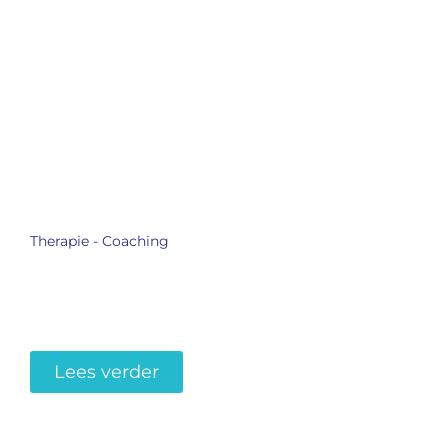
Therapie - Coaching
Grondankers bij
coaching, enorm
krachtig hulpbronnen.
Lees verder