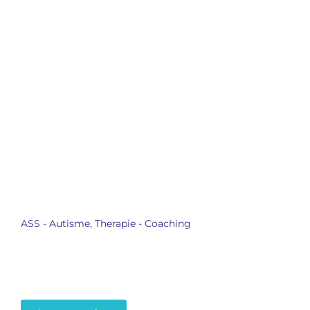
ASS - Autisme
,
Therapie - Coaching
Autisme Spectrum
Stoornis of ASS – wat is
dat eigenlijk?