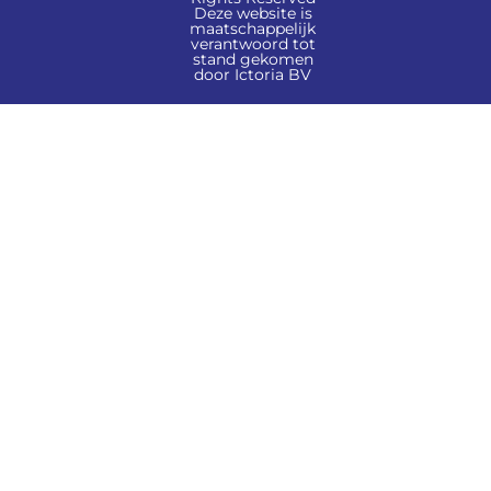
Deze website is
maatschappelijk
verantwoord tot
stand gekomen
door Ictoria BV