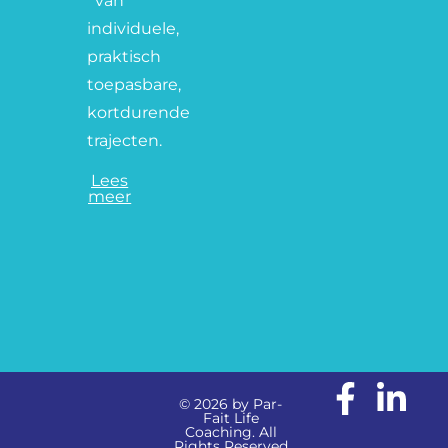
van
individuele,
praktisch
toepasbare,
kortdurende
trajecten.
Lees
meer
© 2026 by Par-
Fait Life
Coaching. All
Rights Reserved