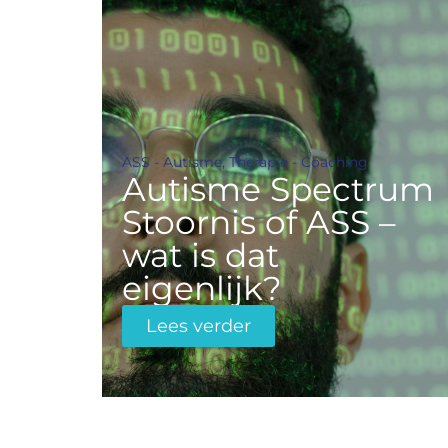
ASS - Autisme
,
Therapie - Coaching
Autisme Spectrum
Stoornis of ASS –
wat is dat
eigenlijk?
Lees verder