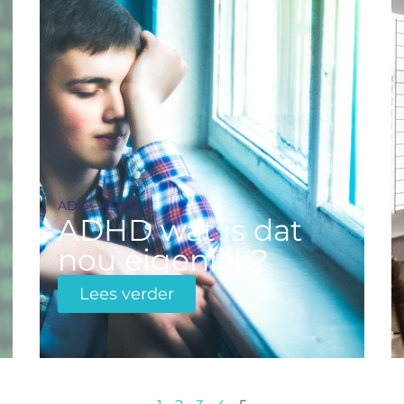
ADD - ADHD
ADHD wat is dat
nou eigenlijk?
Lees verder