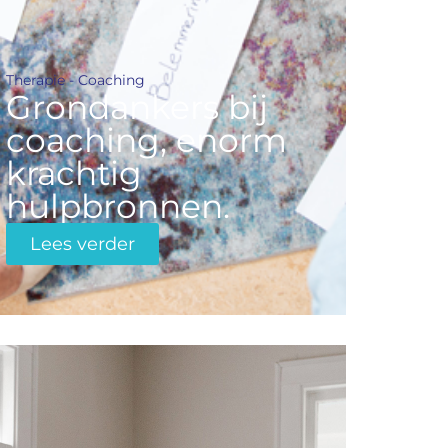
Therapie - Coaching
Grondankers bij
coaching, enorm
krachtig
hulpbronnen.
Lees verder