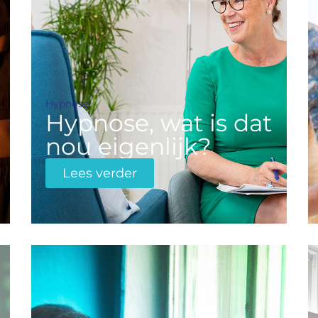
Hypnose
Hypnose, wat is dat
nou eigenlijk?
Lees verder