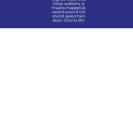
Deze website is
maatschappelijk
verantwoord tot
stand gekomen
door Ictoria BV