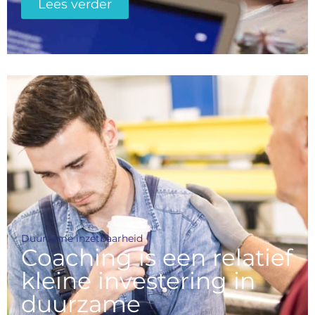
Lees verder
Duurzame inzetbaarheid
Coaching is een relatief
kleine investering in
duurzame