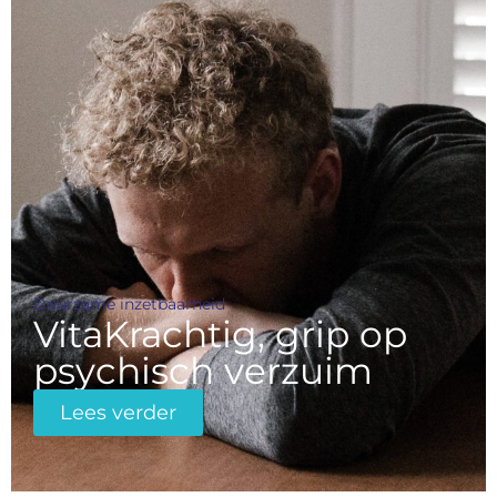
Duurzame inzetbaarheid
VitaKrachtig, grip op
psychisch verzuim
Lees verder