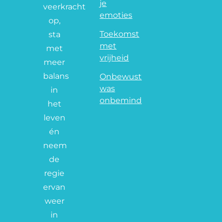
je
veerkracht
emoties
op,
Toekomst
sta
met
met
vrijheid
meer
balans
Onbewust
was
in
onbemind
het
leven
én
neem
de
regie
ervan
weer
in