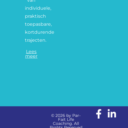
van
individuele,
praktisch
toepasbare,
kortdurende
trajecten.
Lees
meer
© 2026 by Par-
Fait Life
Coaching. All
Rights Reserved