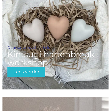
Duurzame inzetbaarheid
Kintsugi hartenbreuk
workshop
Lees verder