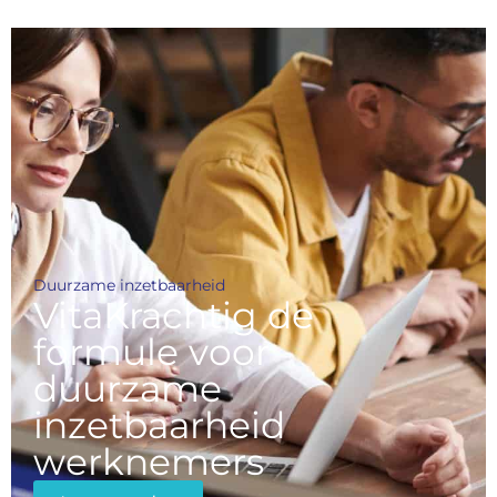
Duurzame inzetbaarheid
VitaKrachtig de
formule voor
duurzame
inzetbaarheid
werknemers