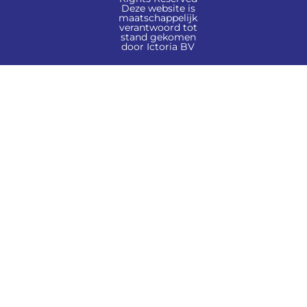
Deze website is
maatschappelijk
verantwoord tot
stand gekomen
door Ictoria BV