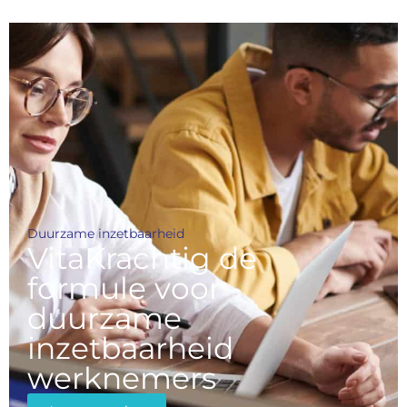
Duurzame inzetbaarheid
VitaKrachtig de
formule voor
duurzame
inzetbaarheid
werknemers