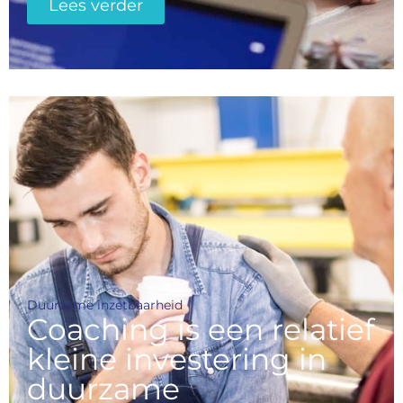
Lees verder
Duurzame inzetbaarheid
Coaching is een relatief
kleine investering in
duurzame