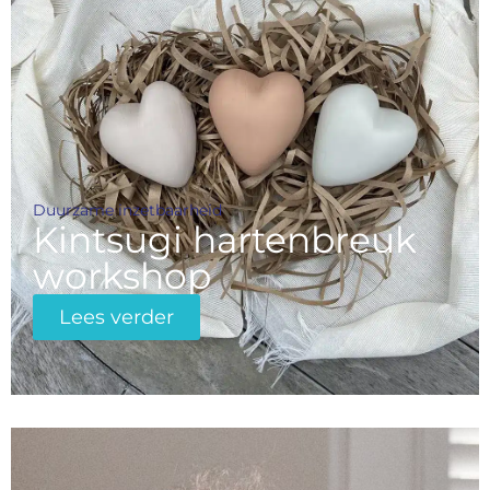
Duurzame inzetbaarheid
Kintsugi hartenbreuk
workshop
Lees verder