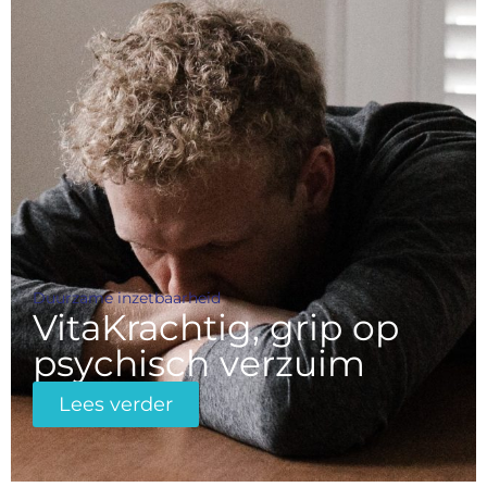
Duurzame inzetbaarheid
VitaKrachtig, grip op
psychisch verzuim
Lees verder