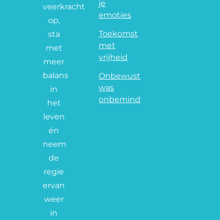
je
veerkracht
emoties
op,
Toekomst
sta
met
met
vrijheid
meer
balans
Onbewust
was
in
onbemind
het
leven
én
neem
de
regie
ervan
weer
in