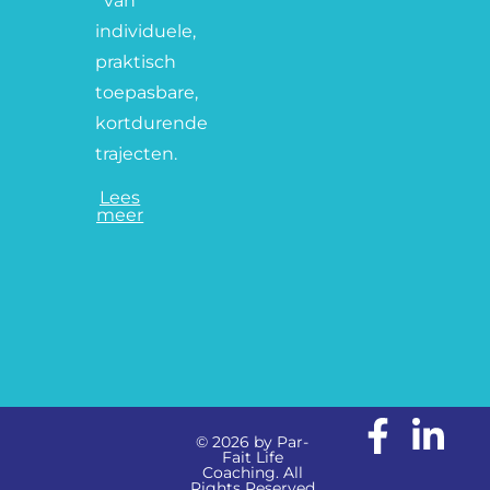
van
individuele,
praktisch
toepasbare,
kortdurende
trajecten.
Lees
meer
© 2026 by Par-
Fait Life
Coaching. All
Rights Reserved