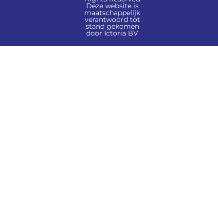
Deze website is
maatschappelijk
verantwoord tot
stand gekomen
door Ictoria BV