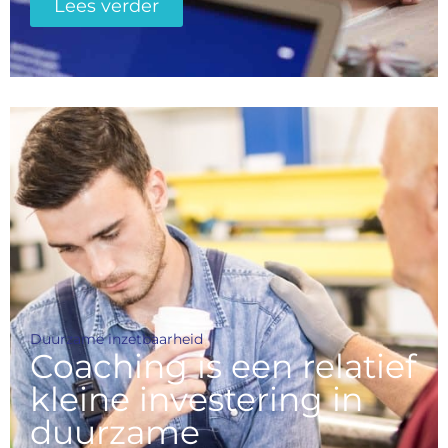
Lees verder
Duurzame inzetbaarheid
Coaching is een relatief
kleine investering in
duurzame