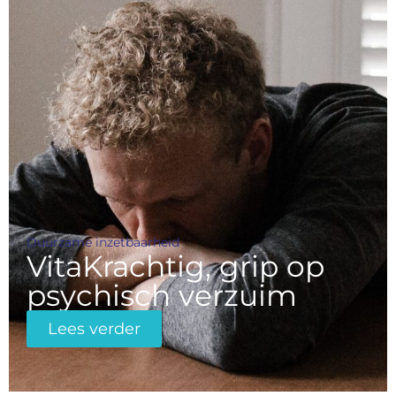
Duurzame inzetbaarheid
VitaKrachtig, grip op
psychisch verzuim
Lees verder