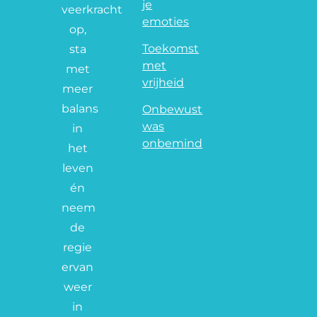
je
veerkracht
emoties
op,
Toekomst
sta
met
met
vrijheid
meer
balans
Onbewust
was
in
onbemind
het
leven
én
neem
de
regie
ervan
weer
in