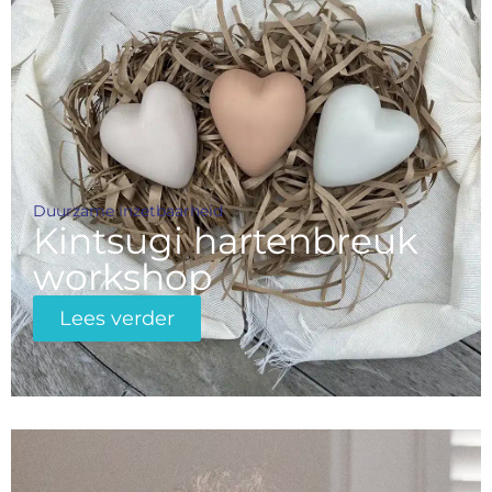
Duurzame inzetbaarheid
Kintsugi hartenbreuk
workshop
Lees verder