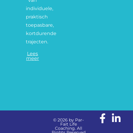
van
individuele,
praktisch
toepasbare,
kortdurende
trajecten.
Lees
meer
© 2026 by Par-
Fait Life
Coaching. All
Rights Reserved