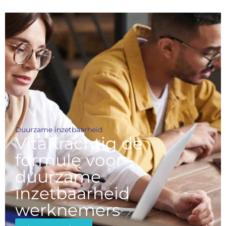
Duurzame inzetbaarheid
VitaKrachtig de
formule voor
duurzame
inzetbaarheid
werknemers