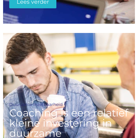
Lees verder
Duurzame inzetbaarheid
Coaching is een relatief
kleine investering in
duurzame