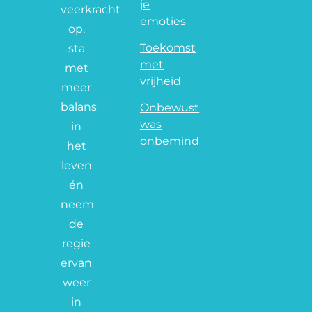
je
veerkracht
emoties
op,
Toekomst
sta
met
met
vrijheid
meer
balans
Onbewust
was
in
onbemind
het
leven
én
neem
de
regie
ervan
weer
in