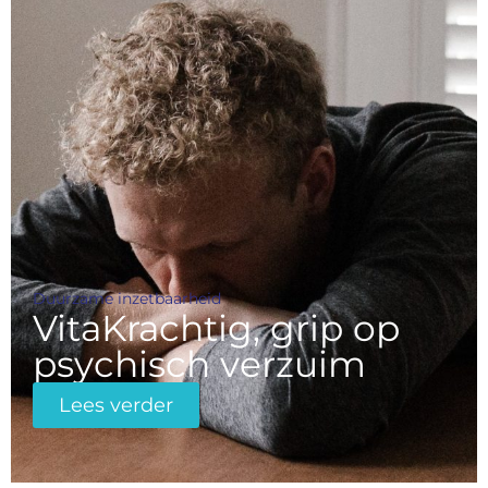
Duurzame inzetbaarheid
VitaKrachtig, grip op
psychisch verzuim
Lees verder