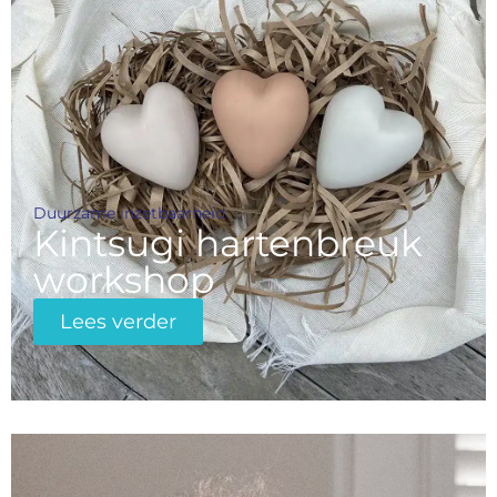
Duurzame inzetbaarheid
Kintsugi hartenbreuk
workshop
Lees verder