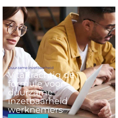
Duurzame inzetbaarheid
VitaKrachtig de
formule voor
duurzame
inzetbaarheid
werknemers