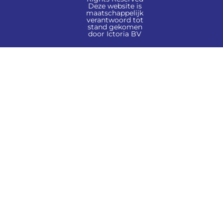
Deze website is
maatschappelijk
verantwoord tot
stand gekomen
door Ictoria BV