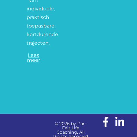
van
individuele,
praktisch
toepasbare,
kortdurende
trajecten.
Lees
meer
© 2026 by Par-
Fait Life
Coaching. All
Rights Reserved