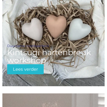
Duurzame inzetbaarheid
Kintsugi hartenbreuk
workshop
Lees verder