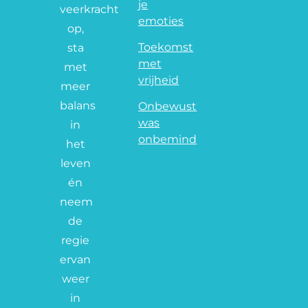
je
veerkracht
emoties
op,
Toekomst
sta
met
met
vrijheid
meer
balans
Onbewust
was
in
onbemind
het
leven
én
neem
de
regie
ervan
weer
in