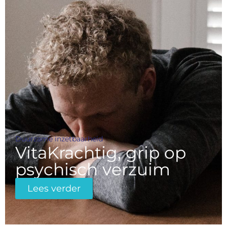
Duurzame inzetbaarheid
VitaKrachtig, grip op
psychisch verzuim
Lees verder