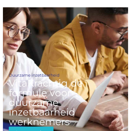
Duurzame inzetbaarheid
VitaKrachtig de
formule voor
duurzame
inzetbaarheid
werknemers