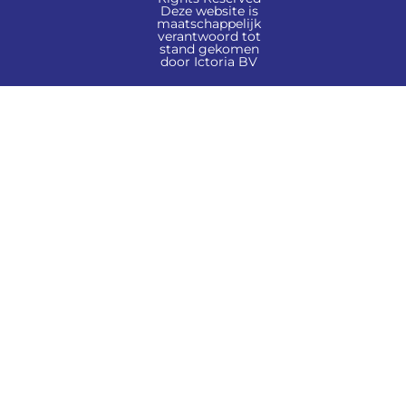
Deze website is
maatschappelijk
verantwoord tot
stand gekomen
door Ictoria BV