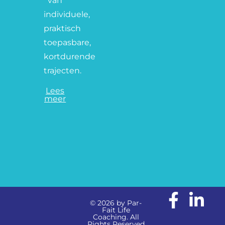
van
individuele,
praktisch
toepasbare,
kortdurende
trajecten.
Lees
meer
© 2026 by Par-
Fait Life
Coaching. All
Rights Reserved