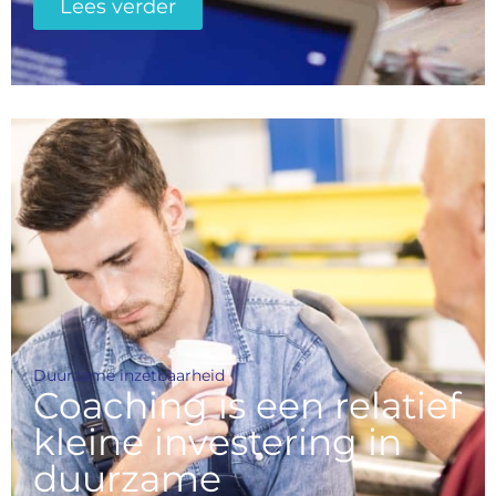
Lees verder
Duurzame inzetbaarheid
Coaching is een relatief
kleine investering in
duurzame